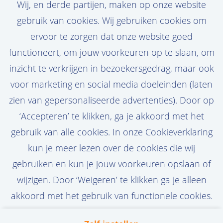
Wij, en derde partijen, maken op onze website
Jouw droomvacature niet gevonden? Maak
gebruik van cookies. Wij gebruiken cookies om
een persoonlijke jobalert aan en ontvang
ervoor te zorgen dat onze website goed
de nieuwste vacatures in je mail!
functioneert, om jouw voorkeuren op te slaan, om
inzicht te verkrijgen in bezoekersgedrag, maar ook
voor marketing en social media doeleinden (laten
zien van gepersonaliseerde advertenties). Door op
Stel job alert in
‘Accepteren’ te klikken, ga je akkoord met het
gebruik van alle cookies. In onze Cookieverklaring
kun je meer lezen over de cookies die wij
gebruiken en kun je jouw voorkeuren opslaan of
wijzigen. Door ‘Weigeren’ te klikken ga je alleen
akkoord met het gebruik van functionele cookies.