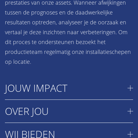
prestaties van onze assets. Wanneer afwijkingen
tussen de prognoses en de daadwerkelijke
resultaten optreden, analyseer je de oorzaak en
vertaal je deze inzichten naar verbeteringen. Om
dit proces te ondersteunen bezoekt het
productieteam regelmatig onze installatieschepen
op locatie.
JOUW IMPACT
OVER JOU
Als Senior Production Engineer Foundations &
WTGs bezoek je regelmatig lopende projecten om
projectteams en scheepsbemanningen te
WIJ BIEDEN
Je wilt jezelf verder ontwikkelen tot een allround