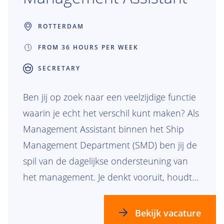
ROTTERDAM
FROM 36 HOURS PER WEEK
SECRETARY
Ben jij op zoek naar een veelzijdige functie
waarin je echt het verschil kunt maken? Als
Management Assistant binnen het Ship
Management Department (SMD) ben jij de
spil van de dagelijkse ondersteuning van
het management. Je denkt vooruit, houdt
overzicht en zorgt ervoor dat alles soepel
verloopt. Werk je graag in een dynamische,
Bekijk vacature