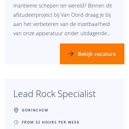
maritieme schepen ter wereld? Binnen dit
afstudeerproject bij Van Oord draag je bij
aan het verbeteren van de inzetbaarheid
van onze apparatuur onder uitdagende
omgevingsomstandigheden. Samen met
twee andere afstudeerstudenten werk je
Bekijk vacature
aan één overkoepelend project, waarbij
ieder zich richt op een specifiek type schip.
Lead Rock Specialist
GORINCHEM
FROM 32 HOURS PER WEEK