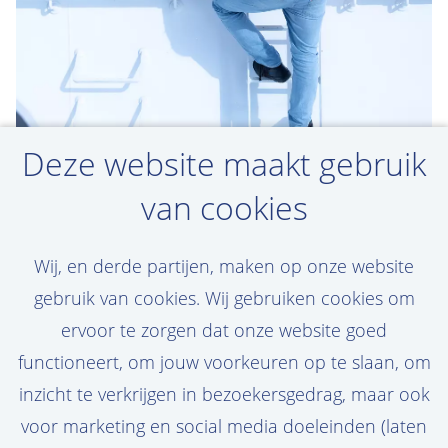
Deze website maakt gebruik
van cookies
Traineeship, stages en
afstudeerprojecten in je
Wij, en derde partijen, maken op onze website
mail
gebruik van cookies. Wij gebruiken cookies om
ervoor te zorgen dat onze website goed
Stel hier een job alert in. Zo ben je als
functioneert, om jouw voorkeuren op te slaan, om
eerste op de hoogte van een nieuwe
inzicht te verkrijgen in bezoekersgedrag, maar ook
uitdaging!
voor marketing en social media doeleinden (laten