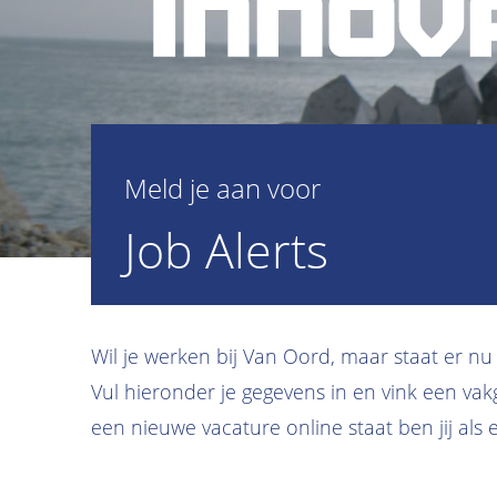
Meld je aan voor
Job Alerts
Wil je werken bij Van Oord, maar staat er n
Vul hieronder je gegevens in en vink een vak
een nieuwe vacature online staat ben jij als