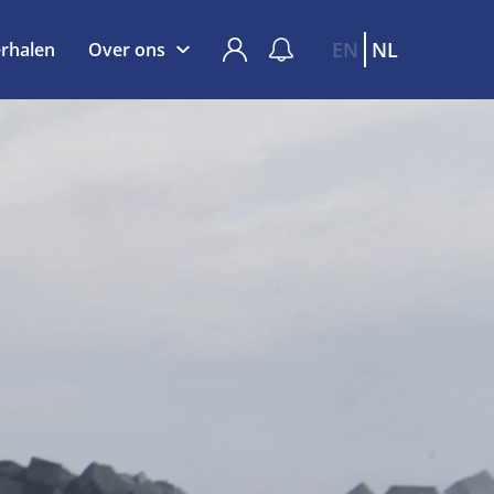
EN
NL
rhalen
Over ons