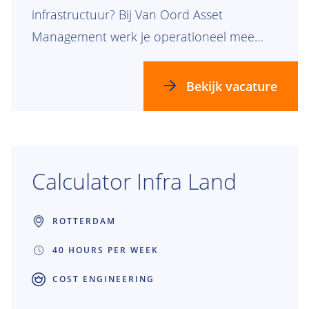
infrastructuur? Bij Van Oord Asset
Management werk je operationeel mee
aan het verbeteren, borgen en toepassen
van processen binnen langlopende
Bekijk vacature
onderhoudscontracten voor vaarwegen,
dijken, oevers, bruggen, sluizen en
gemalen.
Calculator Infra Land
ROTTERDAM
40 HOURS PER WEEK
COST ENGINEERING