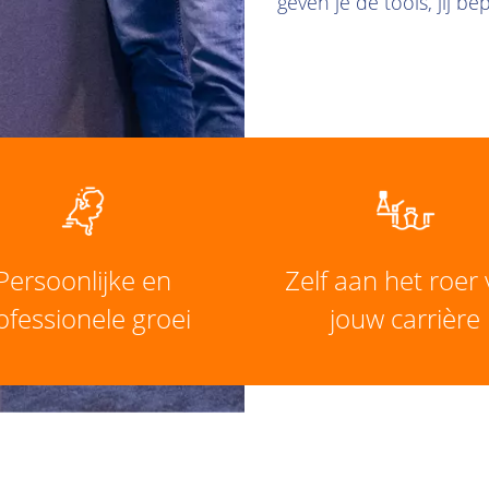
geven je de tools, jij b
Persoonlijke en
Zelf aan het roer
ofessionele groei
jouw carrière