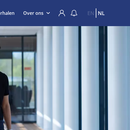
EN
NL
rhalen
Over ons