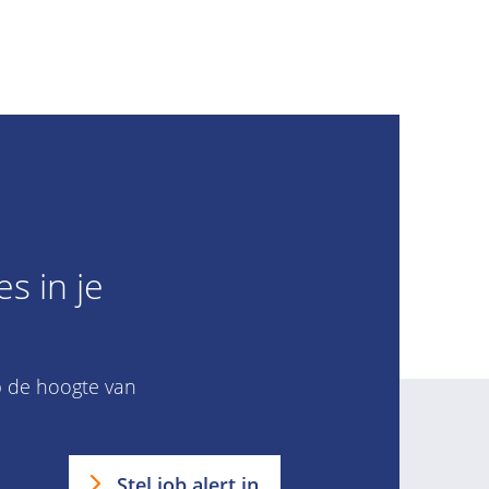
s in je
 op de hoogte van
Stel job alert in