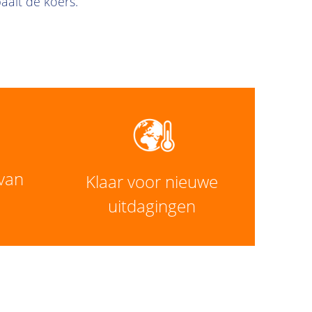
epaalt de koers.
 van
Klaar voor nieuwe
uitdagingen