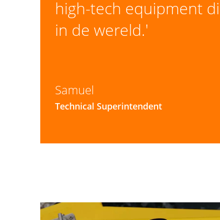
high-tech equipment di
in de wereld.'
Samuel
Technical Superintendent