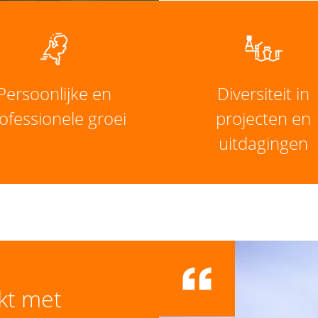
Persoonlijke en
Diversiteit in
ofessionele groei
projecten en
uitdagingen
rkt met