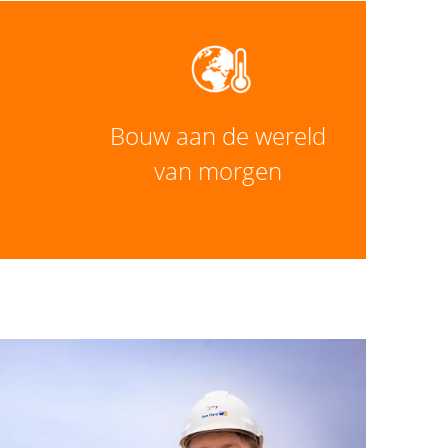
Bouw aan de wereld
van morgen