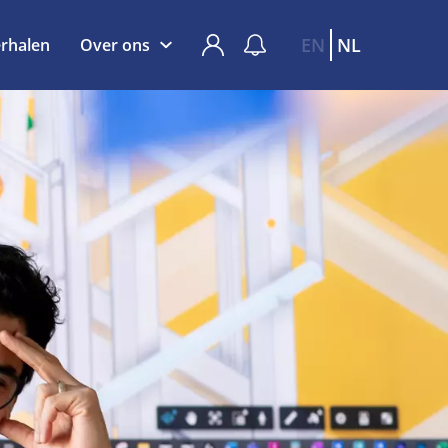
EN
NL
rhalen
Over ons