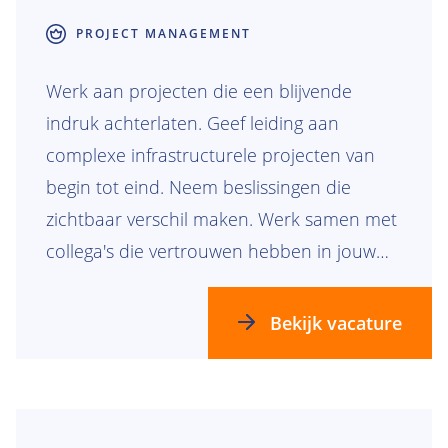
PROJECT MANAGEMENT
Werk aan projecten die een blijvende
indruk achterlaten. Geef leiding aan
complexe infrastructurele projecten van
begin tot eind. Neem beslissingen die
zichtbaar verschil maken. Werk samen met
collega's die vertrouwen hebben in jouw
expertise en jouw ontwikkeling
ondersteunen. Samen bouwen we aan de
Bekijk vacature
toekomst.