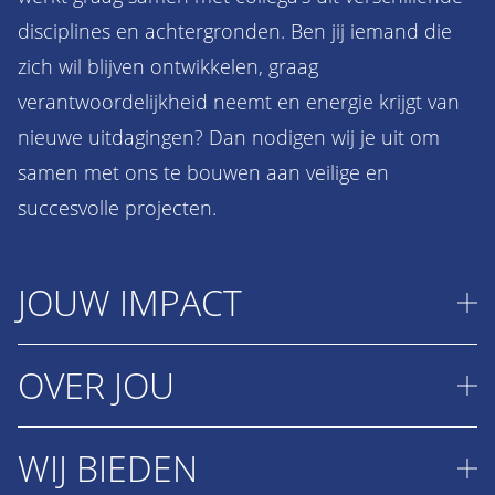
disciplines en achtergronden. Ben jij iemand die
zich wil blijven ontwikkelen, graag
verantwoordelijkheid neemt en energie krijgt van
nieuwe uitdagingen? Dan nodigen wij je uit om
samen met ons te bouwen aan veilige en
succesvolle projecten.
JOUW IMPACT
OVER JOU
Als Project Veiligheidskundige speel je een
centrale rol in het waarborgen van de veiligheid
en het welzijn van onze collega’s op het project in
WIJ BIEDEN
Je staat ervoor open om op rotatiebasis te werken.
het oosten van Nederland. Je denkt in oplossingen