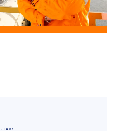
ems engineering of
.
RETARY