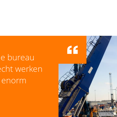
Je maakt onderdeel ui
gericht op het langjari
[#LI-MV4]
Nederland. Je werkt in 
van Nederland en hebt
Acquisitie naar aanleid
projectlocatie en kanto
gesteld.
 je bureau
professionalisering en 
 echt werken
t enorm
Omdat de organisatie gro
ontwikkelen. Dat maakt 
starter met sterke affin
een kandidaat die al en