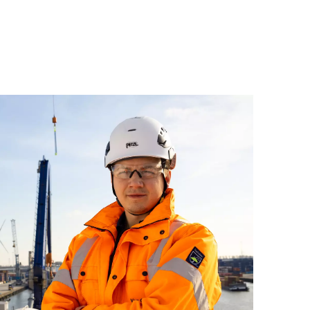
t van Van Oord Asset Management,
g onderhouden van natte infrastructuur in
projectteams in het zuiden of zuidoosten
 een afwisselende werkomgeving tussen
ing van deze vacature wordt niet op prijs
or, waarbij samenwerking,
continu verbeteren centraal staan.
eit, is er veel ruimte om je rol verder te
deze functie geschikt voor zowel een
iteit voor procesmatig werken als voor
kele jaren ervaring heeft opgedaan in