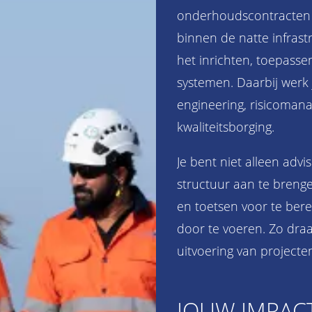
onderhoudscontracten e
binnen de natte infrast
het inrichten, toepass
systemen. Daarbij werk 
engineering, risicoma
kwaliteitsborging.
Je bent niet alleen adv
structuur aan te brenge
en toetsen voor te bere
door te voeren. Zo draa
uitvoering van projecte
JOUW IMPAC