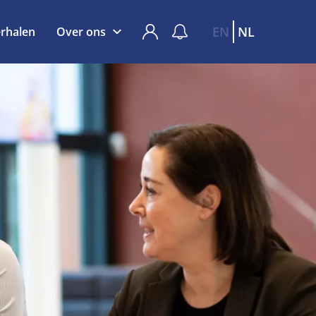
EN
NL
rhalen
Over ons