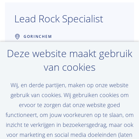
Lead Rock Specialist
GORINCHEM
Deze website maakt gebruik
FROM 32 HOURS PER WEEK
ENGINEERING, INNOVATION
van cookies
Je ontwerpt rotsinstallaties onder water die
Wij, en derde partijen, maken op onze website
beschermen wat ertoe doet. Van fundaties
gebruik van cookies. Wij gebruiken cookies om
van windparken tot kabels en leidingen op
ervoor te zorgen dat onze website goed
de zeebodem — jouw expertise vormt niet
functioneert, om jouw voorkeuren op te slaan, om
alleen de ondergrond, maar ook de
inzicht te verkrijgen in bezoekersgedrag, maar ook
toekomst van energie. Bij Van Oord leid je
voor marketing en social media doeleinden (laten