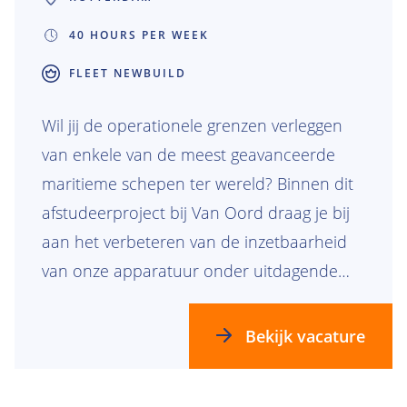
40 HOURS PER WEEK
FLEET NEWBUILD
Wil jij de operationele grenzen verleggen
van enkele van de meest geavanceerde
maritieme schepen ter wereld? Binnen dit
afstudeerproject bij Van Oord draag je bij
aan het verbeteren van de inzetbaarheid
van onze apparatuur onder uitdagende
omgevingsomstandigheden. Samen met
twee andere afstudeerstudenten werk je
Bekijk vacature
aan één overkoepelend project, waarbij
ieder zich richt op een specifiek type schip.