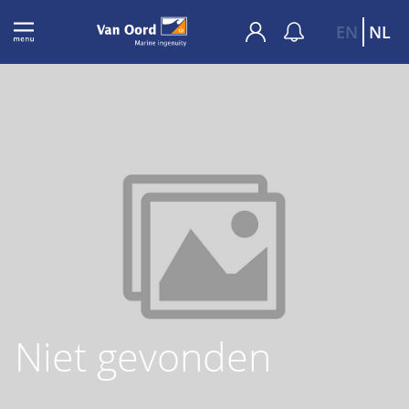
EN
NL
Niet gevonden