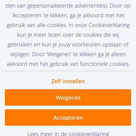
complexe projecten op het gebied van
zien van gepersonaliseerde advertenties). Door op
subsea rock en landfall engineering die
Bekijk vacature
‘Accepteren’ te klikken, ga je akkoord met het
blijvende impact maken.
gebruik van alle cookies. In onze Cookieverklaring
kun je meer lezen over de cookies die wij
gebruiken en kun je jouw voorkeuren opslaan of
Call-to-action bij meer vacatures
wijzigen. Door ‘Weigeren’ te klikken ga je alleen
akkoord met het gebruik van functionele cookies.
Zelf instellen
Contact
Privacy
Cookies
Weigeren
vanoord.com
Accepteren
Lees meer in de cookieverklaring