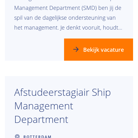
Management Department (SMD) ben jij de
spil van de dagelijkse ondersteuning van
het management. Je denkt vooruit, houdt
overzicht en zorgt ervoor dat alles soepel
verloopt. Werk je graag in een dynamische,
Bekijk vacature
internationale omgeving waar geen dag
hetzelfde is? Dan maken we graag kennis
met je.
Afstudeerstagiair Ship
Management
Department
ROTTERDAM