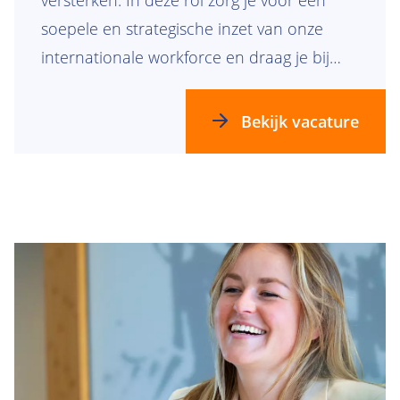
soepele en strategische inzet van onze
internationale workforce en draag je bij
aan de ondersteuning van onze
wereldwijde activiteiten, geheel in lijn met
Bekijk vacature
onze missie om een betere wereld te
creëren voor toekomstige generaties. Sluit
je aan bij Van Oord en speel een
belangrijke rol in het managen van de
complexe wereld van internationale
mobiliteit binnen een dynamische
organisatie met een sterke maritieme
focus.