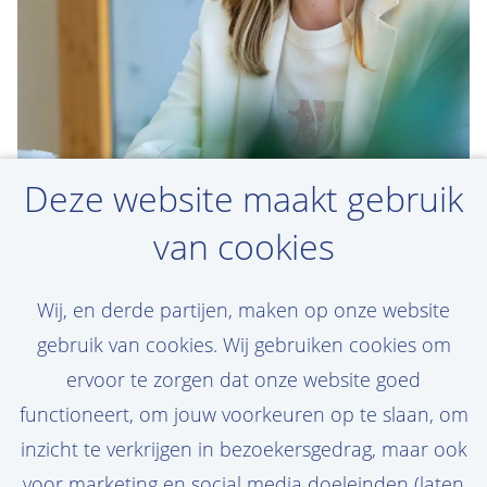
Deze website maakt gebruik
van cookies
Maak een jobalert aan
Wij, en derde partijen, maken op onze website
Jouw droomvacature niet gevonden? Maak
gebruik van cookies. Wij gebruiken cookies om
een persoonlijke jobalert aan en ontvang
ervoor te zorgen dat onze website goed
de nieuwste vacatures in je mail!
functioneert, om jouw voorkeuren op te slaan, om
inzicht te verkrijgen in bezoekersgedrag, maar ook
voor marketing en social media doeleinden (laten