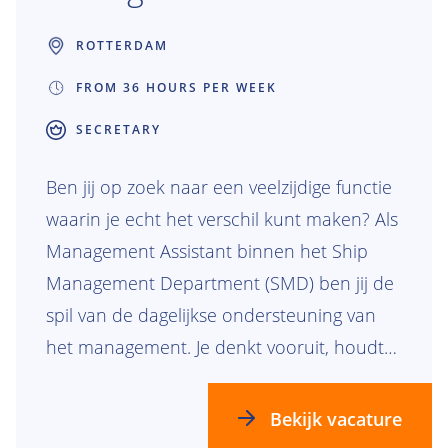
ROTTERDAM
FROM 36 HOURS PER WEEK
SECRETARY
Ben jij op zoek naar een veelzijdige functie
waarin je echt het verschil kunt maken? Als
Management Assistant binnen het Ship
Management Department (SMD) ben jij de
spil van de dagelijkse ondersteuning van
het management. Je denkt vooruit, houdt
overzicht en zorgt ervoor dat alles soepel
verloopt. Werk je graag in een dynamische,
Bekijk vacature
internationale omgeving waar geen dag