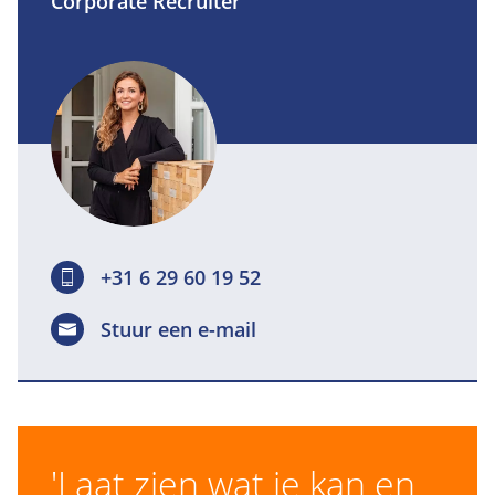
Corporate Recruiter
Een flexibele hybride werkregeling, waarbij je
procesverbeteringen;
op fulltime basis twee dagen per week
Kennis van Payrollen/of Global Mobility
vanuit huis kunt werken.
iseenpre;
Uitgebreide opleidings- en
Een beschikbaarheid van minimaal 32 uur
ontwikkelmogelijkheden, waaronder
per week.
toegang tot GoodHabitz.
Deelname aan communities zoals Young
Van Oord, Van Oord Women en de
+31 6 29 60 19 52
personeelsvereniging.
Diverse sociale en sportieve activiteiten,
Stuur een e-mail
waaronder wintersportreizen,
zeilweekenden, wielerevenementen en
motortochten.
'Laat zien wat je kan en