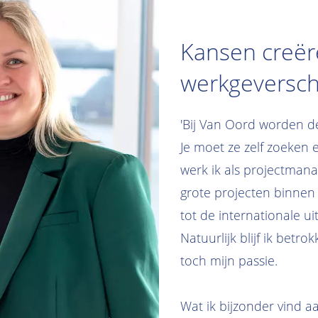
Kansen creër
werkgeversc
'Bij Van Oord worden de
Je moet ze zelf zoeken 
werk ik als projectmanag
grote projecten binnen
tot de internationale u
Natuurlijk blijf ik betro
toch mijn passie.
Wat ik bijzonder vind 