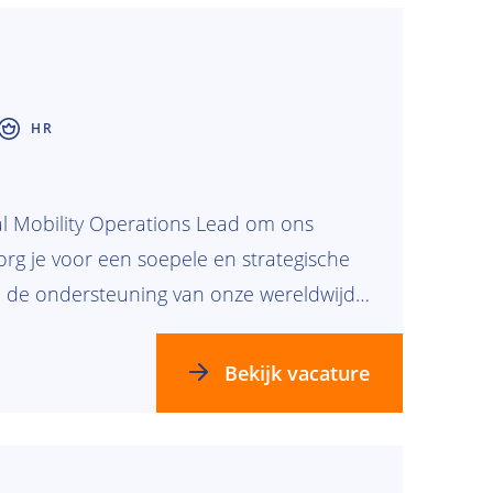
HR
al Mobility Operations Lead om ons
org je voor een soepele en strategische
an de ondersteuning van onze wereldwijde
 wereld te creëren voor toekomstige
ijke rol in het managen van de complexe
Bekijk vacature
he organisatie met een sterke maritieme