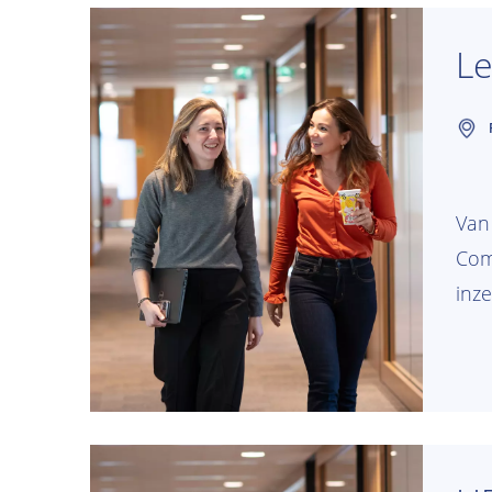
Le
Van
Com
inz
acti
gen
wer
focu