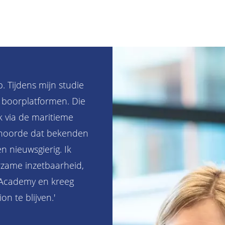
p. Tijdens mijn studie
ij boorplatformen. Die
 via de maritieme
 hoorde dat bekenden
n nieuwsgierig. Ik
zame inzetbaarheid,
 Academy en kreeg
on te blijven.'