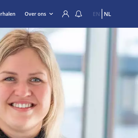
EN
NL
rhalen
Over ons