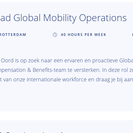
ad Global Mobility Operations
ROTTERDAM
40 HOURS PER WEEK
 Oord is op zoek naar een ervaren en proactieve Glob
pensation & Benefits-team te versterken. In deze rol z
et van onze internationale workforce en draag je bij a
viteiten, geheel in lijn met onze missie om een betere
eraties. Sluit je aan bij Van Oord en speel een belangr
eld van internationale mobiliteit binnen een dynamisc
s.