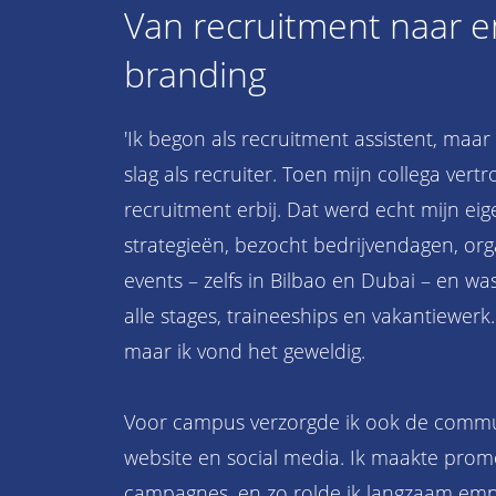
Van recruitment naar 
branding
'Ik begon als recruitment assistent, maar 
slag als recruiter. Toen mijn collega vert
recruitment erbij. Dat werd echt mijn eig
strategieën, bezocht bedrijvendagen, or
events – zelfs in Bilbao en Dubai – en wa
alle stages, traineeships en vakantiewer
maar ik vond het geweldig.
Voor campus verzorgde ik ook de commu
website en social media. Ik maakte promo
campagnes, en zo rolde ik langzaam empl