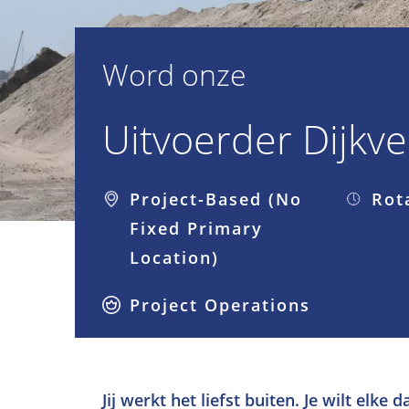
Word onze
Uitvoerder Dijkve
Project-Based (No
Rot
Fixed Primary
Location)
Project Operations
Jij werkt het liefst buiten. Je wilt elk