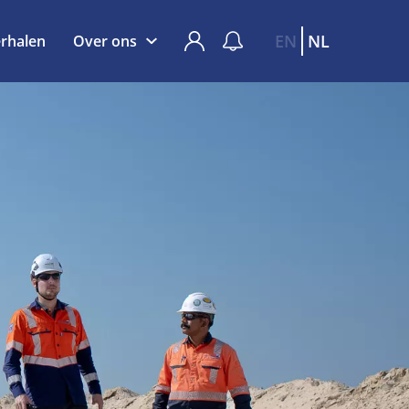
EN
NL
rhalen
Over ons