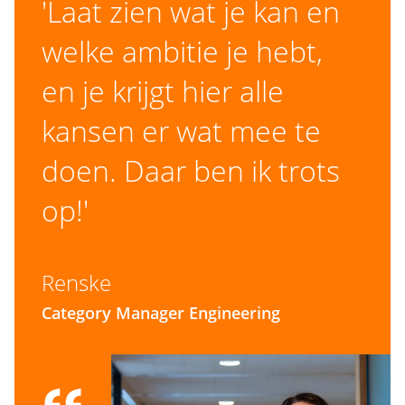
'Laat zien wat je kan en
Engelse taal, zowel mondeling als schriftelijk
• Samenwerken met Category Managers binnen
welke ambitie je hebt,
onder meer brandstof, equipment, marine hire,
logistiek en steen, en leiding nemen over
en je krijgt hier alle
geselecteerde inkoopcategorieën tijdens de
kansen er wat mee te
tenderfase
doen. Daar ben ik trots
• Beïnvloeden van interne stakeholders en
op!'
leveranciers op commerciële en contractuele
vraagstukken, terwijl je kostenoptimalisatie,
Renske
risicobeheersing en succesvolle
tenderinzendingen ondersteunt
Category Manager Engineering
JOUW WERKOMGEVING