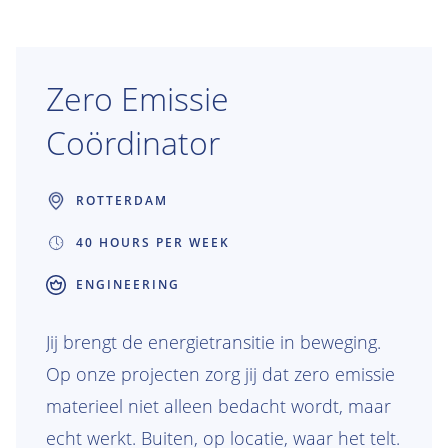
betrouwbaar en toekomstbestendig
blijven. Je combineert techniek, data en
samenwerking om slimme
Zero Emissie
onderhoudsoplossingen te ontwikkelen en
Coördinator
bent de verbindende schakel tussen
opdrachtgever, assetmanagement en
ROTTERDAM
uitvoering.
40 HOURS PER WEEK
ENGINEERING
Jij brengt de energietransitie in beweging.
Op onze projecten zorg jij dat zero emissie
materieel niet alleen bedacht wordt, maar
echt werkt. Buiten, op locatie, waar het telt.