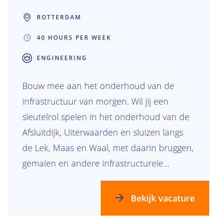
ROTTERDAM
40 HOURS PER WEEK
ENGINEERING
Bouw mee aan het onderhoud van de
infrastructuur van morgen. Wil jij een
sleutelrol spelen in het onderhoud van de
Afsluitdijk, Uiterwaarden en sluizen langs
de Lek, Maas en Waal, met daarin bruggen,
gemalen en andere infrastructurele
objecten met aandacht voor ecologie en
duurzaamheid? Als Maintenance Engineer
Bekijk vacature
zorg jij ervoor dat onze assets veilig,