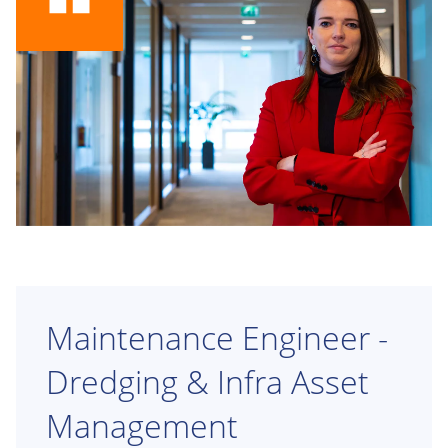
Je maakt deel uit van de afdeling Procurement &
Supply Chain van Van Oord en werkt vanuit ons
kantoor in Rotterdam. Binnen een
matrixorganisatie werk je nauw samen met
projectteams, Category Managers, Operationele
Inkopers en contractspecialisten uit verschillende
onderdelen van de organisatie.
Maintenance Engineer -
Dredging & Infra Asset
Management