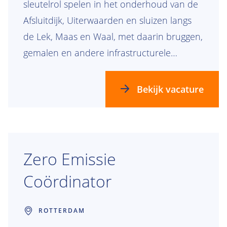
sleutelrol spelen in het onderhoud van de
Afsluitdijk, Uiterwaarden en sluizen langs
de Lek, Maas en Waal, met daarin bruggen,
gemalen en andere infrastructurele
objecten met aandacht voor ecologie en
duurzaamheid? Als Maintenance Engineer
Bekijk vacature
zorg jij ervoor dat onze assets veilig,
betrouwbaar en toekomstbestendig
blijven. Je combineert techniek, data en
samenwerking om slimme
Zero Emissie
onderhoudsoplossingen te ontwikkelen en
Coördinator
bent de verbindende schakel tussen
opdrachtgever, assetmanagement en
ROTTERDAM
uitvoering.