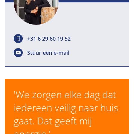
met elkaar werken.
#LI-MV4
+31 6 29 60 19 52
Stuur een e-mail
'We zorgen elke dag dat
iedereen veilig naar huis
gaat. Dat geeft mij
energie.'