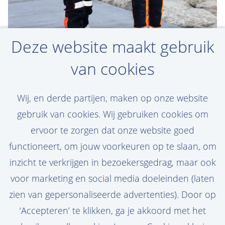
Deze website maakt gebruik
van cookies
Maak een jobalert aan
Wij, en derde partijen, maken op onze website
Jouw droomvacature niet gevonden? Maak
gebruik van cookies. Wij gebruiken cookies om
een persoonlijke jobalert aan en ontvang
ervoor te zorgen dat onze website goed
de nieuwste vacatures in je mail!
functioneert, om jouw voorkeuren op te slaan, om
inzicht te verkrijgen in bezoekersgedrag, maar ook
voor marketing en social media doeleinden (laten
zien van gepersonaliseerde advertenties). Door op
Stel job alert in
‘Accepteren’ te klikken, ga je akkoord met het