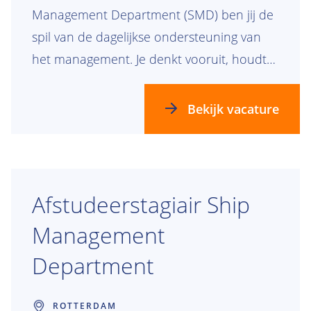
Management Department (SMD) ben jij de
spil van de dagelijkse ondersteuning van
het management. Je denkt vooruit, houdt
overzicht en zorgt ervoor dat alles soepel
verloopt. Werk je graag in een dynamische,
Bekijk vacature
internationale omgeving waar geen dag
hetzelfde is? Dan maken we graag kennis
met je.
Afstudeerstagiair Ship
Management
Department
ROTTERDAM