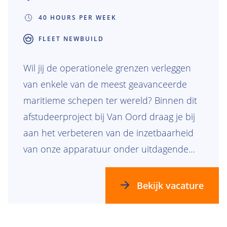
40 HOURS PER WEEK
FLEET NEWBUILD
Wil jij de operationele grenzen verleggen
van enkele van de meest geavanceerde
maritieme schepen ter wereld? Binnen dit
afstudeerproject bij Van Oord draag je bij
aan het verbeteren van de inzetbaarheid
van onze apparatuur onder uitdagende
omgevingsomstandigheden. Samen met
twee andere afstudeerstudenten werk je
Bekijk vacature
aan één overkoepelend project, waarbij
ieder zich richt op een specifiek type schip.