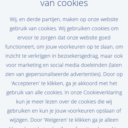
van cookies
Maak een jobalert aan
Wij, en derde partijen, maken op onze website
Jouw droomvacature niet gevonden? Maak
gebruik van cookies. Wij gebruiken cookies om
een persoonlijke jobalert aan en ontvang
ervoor te zorgen dat onze website goed
de nieuwste vacatures in je mail!
functioneert, om jouw voorkeuren op te slaan, om
inzicht te verkrijgen in bezoekersgedrag, maar ook
voor marketing en social media doeleinden (laten
zien van gepersonaliseerde advertenties). Door op
Stel job alert in
‘Accepteren’ te klikken, ga je akkoord met het
gebruik van alle cookies. In onze Cookieverklaring
kun je meer lezen over de cookies die wij
gebruiken en kun je jouw voorkeuren opslaan of
wijzigen. Door ‘Weigeren’ te klikken ga je alleen