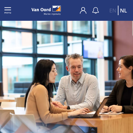
EN
NL