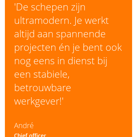
ontwikkeling. Je werkt samen met internationale
'De schepen zijn
collega’s die jouw nieuwsgierigheid en drive delen.
ultramodern. Je werkt
altijd aan spannende
projecten én je bent ook
nog eens in dienst bij
een stabiele,
betrouwbare
werkgever!'
André
Chief officer