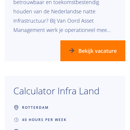
betrouwbaar en toekomstbestendig
houden van de Nederlandse natte
infrastructuur? Bij Van Oord Asset
Management werk je operationeel mee
aan het verbeteren, borgen en toepassen
van processen binnen langlopende
Bekijk vacature
onderhoudscontracten voor vaarwegen,
dijken, oevers, bruggen, sluizen en
gemalen.
Calculator Infra Land
ROTTERDAM
40 HOURS PER WEEK