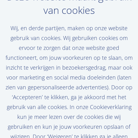
van cookies
Wij, en derde partijen, maken op onze website
Wil jij net zo'n mooie
gebruik van cookies. Wij gebruiken cookies om
carrière als Joey
ervoor te zorgen dat onze website goed
functioneert, om jouw voorkeuren op te slaan, om
Maak een jobalert aan en ontvang als
inzicht te verkrijgen in bezoekersgedrag, maar ook
eerste nieuwe vacatures die bij jou passen!
voor marketing en social media doeleinden (laten
zien van gepersonaliseerde advertenties). Door op
‘Accepteren’ te klikken, ga je akkoord met het
gebruik van alle cookies. In onze Cookieverklaring
Stel job alert in
kun je meer lezen over de cookies die wij
gebruiken en kun je jouw voorkeuren opslaan of
wijzigen. Door ‘Weigeren’ te klikken ga je alleen