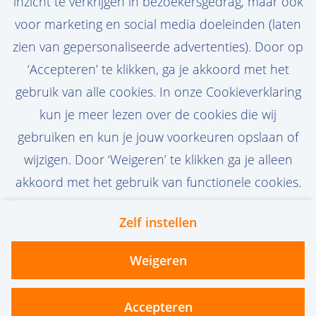
inzicht te verkrijgen in bezoekersgedrag, maar ook
preferences
voor marketing en social media doeleinden (laten
zien van gepersonaliseerde advertenties). Door op
‘Accepteren’ te klikken, ga je akkoord met het
gebruik van alle cookies. In onze Cookieverklaring
Stel job alert in
kun je meer lezen over de cookies die wij
gebruiken en kun je jouw voorkeuren opslaan of
wijzigen. Door ‘Weigeren’ te klikken ga je alleen
akkoord met het gebruik van functionele cookies.
Zelf instellen
Contact
Privacy
Cookies
Weigeren
vanoord.com
Accepteren