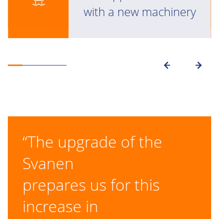
with a new machinery
“The upgrade of the
Svanen
prepares us for this
increase in