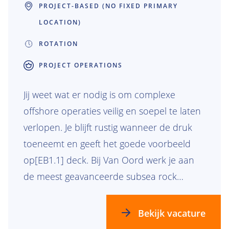
PROJECT-BASED (NO FIXED PRIMARY
LOCATION)
ROTATION
PROJECT OPERATIONS
Jij weet wat er nodig is om complexe
offshore operaties veilig en soepel te laten
verlopen. Je blijft rustig wanneer de druk
toeneemt en geeft het goede voorbeeld
op[EB1.1] deck. Bij Van Oord werk je aan
de meest geavanceerde subsea rock
installation projecten ter wereld. Van het
beschermen van pijpleidingen tot het
Bekijk vacature
realiseren van scour protection voor