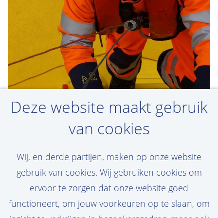
Deze website maakt gebruik
Stay up-to-date and
van cookies
don’t miss
Wij, en derde partijen, maken op onze website
out on future jobs at van
gebruik van cookies. Wij gebruiken cookies om
Oord!
ervoor te zorgen dat onze website goed
functioneert, om jouw voorkeuren op te slaan, om
Set a job alert, assigned to your personal