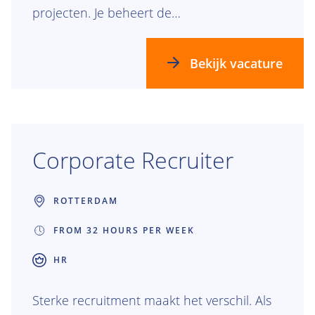
projecten. Je beheert de
documentstromen, bewaakt de kwaliteit en
begeleidt collega’s. Dankzij jouw expertise
Bekijk vacature
bouwen we verder aan de toekomst —
goed georganiseerd en altijd een stap
vooruit.
Corporate Recruiter
ROTTERDAM
FROM 32 HOURS PER WEEK
HR
Sterke recruitment maakt het verschil. Als