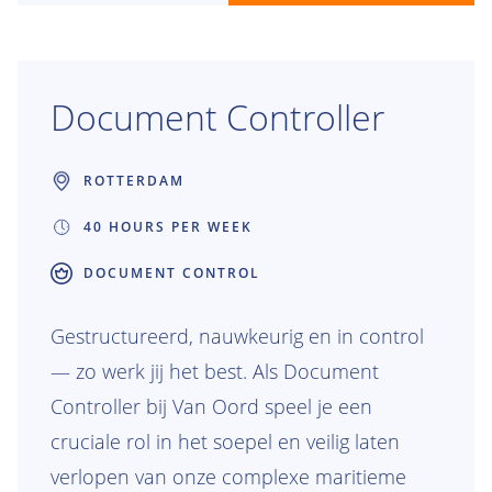
offshore windfundaties, jouw werk heeft
zichtbare impact onder water en ver
daarbuiten. Je komt terecht in een team
Document Controller
dat vertrouwt op jouw inzicht, jouw
ervaring waardeert en je de vrijheid geeft
ROTTERDAM
om eigenaarschap te nemen. Samen
40 HOURS PER WEEK
bouwen we aan oplossingen die bijdragen
aan de toekomst van offshore energie.
DOCUMENT CONTROL
Gestructureerd, nauwkeurig en in control
— zo werk jij het best. Als Document
Controller bij Van Oord speel je een
cruciale rol in het soepel en veilig laten
verlopen van onze complexe maritieme